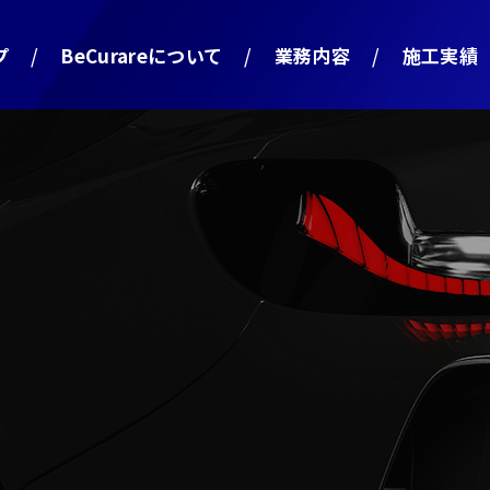
プ
BeCurareについて
業務内容
施工実績